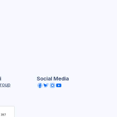
i
Social Media
roup