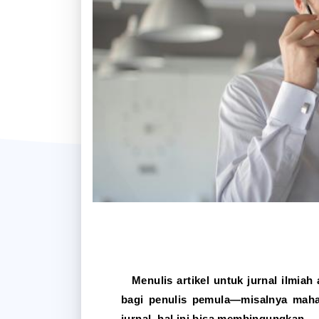
Menulis artikel untuk jurnal ilmia
bagi penulis pemula—misalnya mahas
jurnal, hal ini bisa membingungkan.