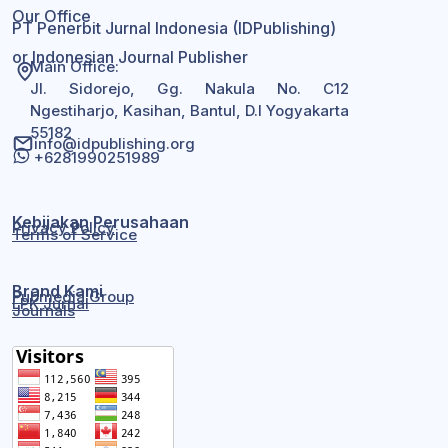
Our Office
PT Penerbit Jurnal Indonesia (IDPublishing)
or Indonesian Journal Publisher
Main Office:
Jl. Sidorejo, Gg. Nakula No. C12
Ngestiharjo, Kasihan, Bantul, D.I Yogyakarta
55182
info@idpublishing.org
+6281990251989
Kebijakan Perusahaan
Privacy Policy
Terms of Service
Brand Kami
Pubmedia Group
LPK Jurnal
Journals