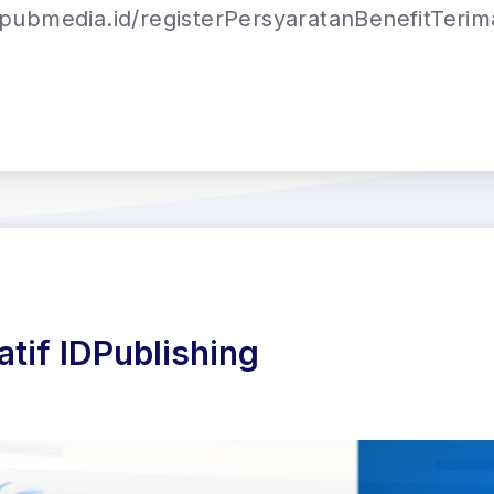
t.pubmedia.id/registerPersyaratanBenefitTerima
tif IDPublishing