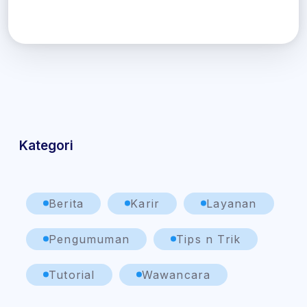
Kategori
Berita
Karir
Layanan
Pengumuman
Tips n Trik
Tutorial
Wawancara