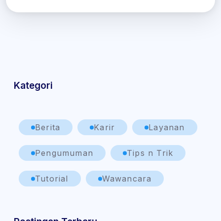
Kategori
Berita
Karir
Layanan
Pengumuman
Tips n Trik
Tutorial
Wawancara